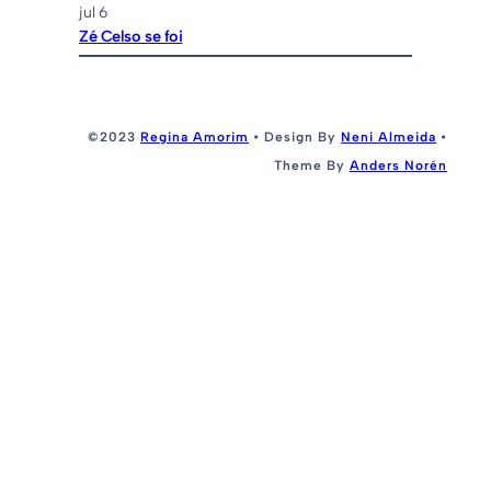
jul 6
Zé Celso se foi
©2023
Regina Amorim
• Design By
Neni Almeida
•
Theme By
Anders Norén