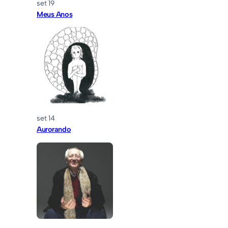
set 19
Meus Anos
set 14
Aurorando