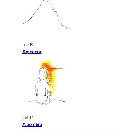
fev 19
Arpoador
set 14
A Sombra