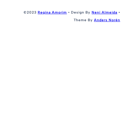
©2023
Regina Amorim
• Design By
Neni Almeida
•
Theme By
Anders Norén