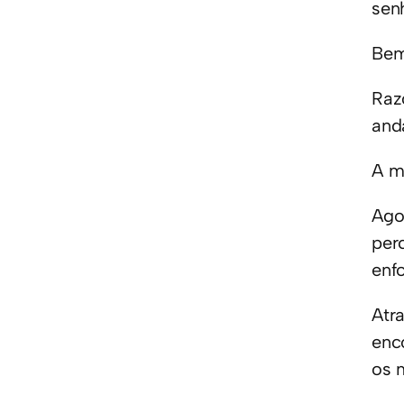
sen
Bem
Raz
and
A m
Ago
per
enf
Atr
enc
os 