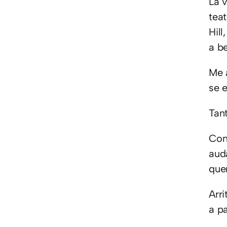
Lá 
tea
Hil
a b
Me 
se 
Tan
Con
aud
que
Arr
a p