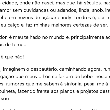
a cidade, onde não nasci, mas que, há séculos, 
amor sem duvidanças ou adendos, linda, snob, inu
olta em nuvens de açúcar candy. Londres é, por t
 eu calço e, faz minhas melhores certezas de ser.
don é meu telhado no mundo e, principalmente aq
ras de tempo.
 é que não!
, imaginem o despautério, caminhando agora, rumo
tigação que meus olhos se fartam de beber nesta 
es, rumores que me sabem à sinfonia, pesa-me à 
ulheta, fazendo frente aos planos e projetos dest
 sou.