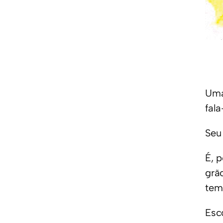
Uma
fal
Seu
É, 
grã
tem
Esc