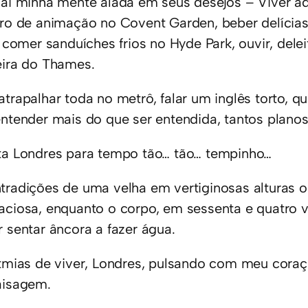
vai minha mente alada em seus desejos – Viver aq
tro de animação no Covent Garden, beber delícias
l, comer sanduíches frios no Hyde Park, ouvir, del
eira do Thames.
atrapalhar toda no metrô, falar um inglês torto, 
entender mais do que ser entendida, tantos plano
ta Londres para tempo tão… tão… tempinho…
tradições de uma velha em vertiginosas alturas 
aciosa, enquanto o corpo, em sessenta e quatro 
r sentar âncora a fazer água.
itmias de viver, Londres, pulsando com meu coraç
aisagem.