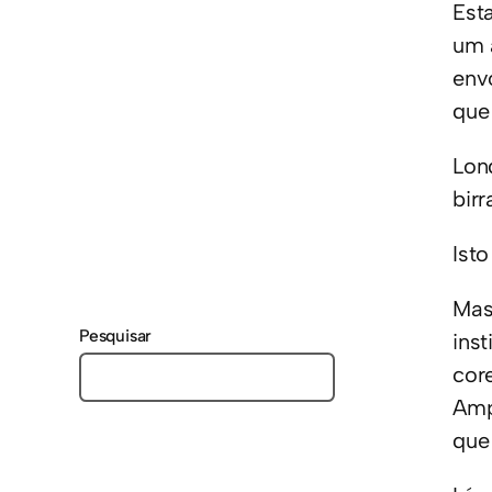
Est
um 
env
que
Lon
bir
Isto
Mas
Pesquisar
ins
cor
Amp
que