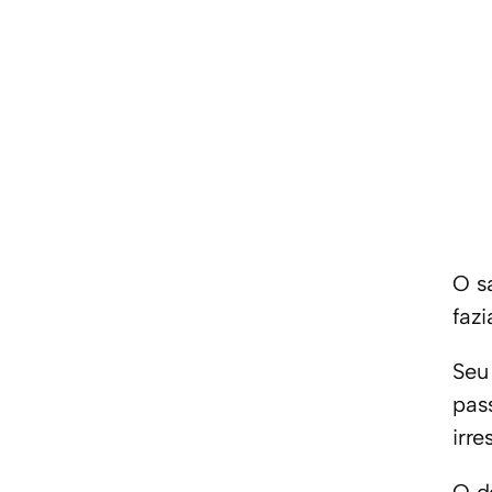
O s
faz
Seu
pas
irr