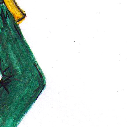
O Salão de
Dança de
Monsieur
Midou