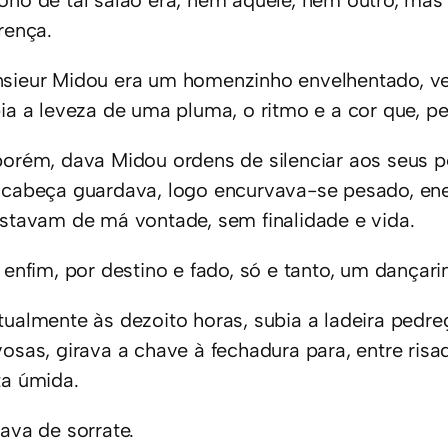
ono de tal salão era, nem aquele, nem outro, mas 
rença.
sieur Midou era um homenzinho envelhentado, ver
ia a leveza de uma pluma, o ritmo e a cor que, pe
porém, dava Midou ordens de silenciar aos seus p
 cabeça guardava, logo encurvava-se pesado, eneg
astavam de má vontade, sem finalidade e vida.
 enfim, por destino e fado, só e tanto, um dançari
tualmente às dezoito horas, subia a ladeira pedreg
osas, girava a chave à fechadura para, entre risad
ta úmida.
ava de sorrate.