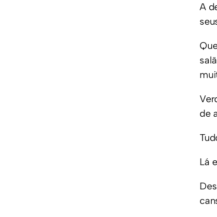
A d
seu
Que
sal
mui
Ver
de 
Tud
Lá e
Des
can