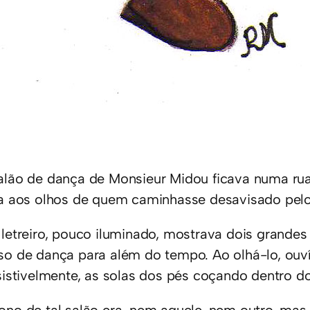
alão de dança de Monsieur Midou ficava numa ruaz
ia aos olhos de quem caminhasse desavisado pelo
 letreiro, pouco iluminado, mostrava dois grande
so de dança para além do tempo. Ao olhá-lo, ouv
esistivelmente, as solas dos pés coçando dentro d