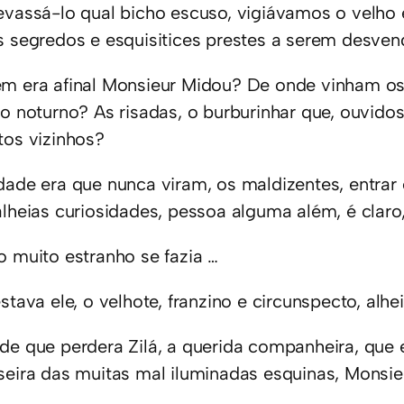
evassá-lo qual bicho escuso, vigiávamos o velho 
s segredos e esquisitices prestes a serem desven
m era afinal Monsieur Midou? De onde vinham os 
ão noturno? As risadas, o burburinhar que, ouvido
tos vizinhos?
dade era que nunca viram, os maldizentes, entrar 
alheias curiosidades, pessoa alguma além, é claro
o muito estranho se fazia …
stava ele, o velhote, franzino e circunspecto, alh
de que perdera Zilá, a querida companheira, que
seira das muitas mal iluminadas esquinas, Monsi