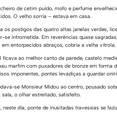
cheiro de cetim puído, mofo e perfume envelheci
tidos. O velho sorria – estava em casa.
ia os postigos das quatro altas janelas verdes, li
er-se intrometida. Em reverências quase sagradas,
, em entorpecidos abraços, cobria a velha vitrola.
al ficava ao melhor canto da parede, castelo medi
pau marfim com puxadores de bronze em forma de 
risos imponentes, pontes levadiças a guardar oníri
dava-se Monsieur Midou ao centro, pousado sobr
 sala, o olhar estreitado, satisfeito.
 neste dia, ponte de inusitadas travessias se fazi