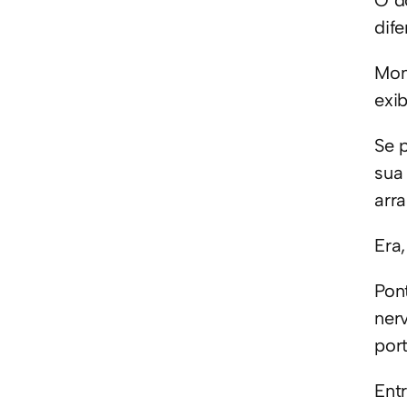
O d
dife
Mon
exib
Se 
sua
arr
Era,
Pon
nerv
por
Entr