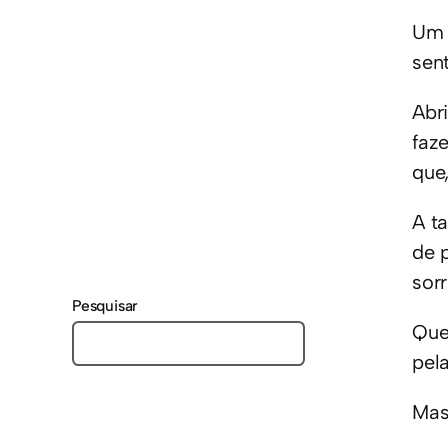
Um 
sen
Abr
faz
que
A t
de 
sor
Pesquisar
Que
pela
Mas,