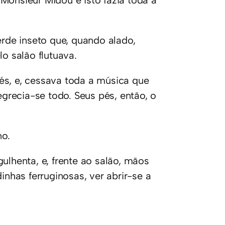
Monsieur Midou e isto fazia toda a
de inseto que, quando alado,
lo salão flutuava.
és, e, cessava toda a música que
recia-se todo. Seus pés, então, o
no.
ulhenta, e, frente ao salão, mãos
inhas ferruginosas, ver abrir-se a