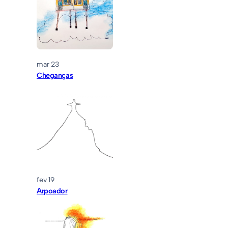
mar 23
Cheganças
fev 19
Arpoador