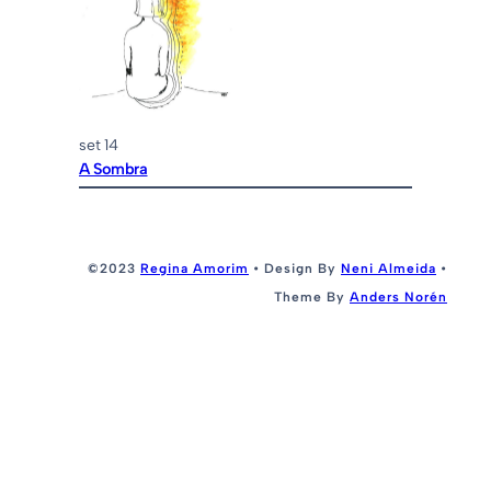
set 14
A Sombra
©2023
Regina Amorim
• Design By
Neni Almeida
•
Theme By
Anders Norén